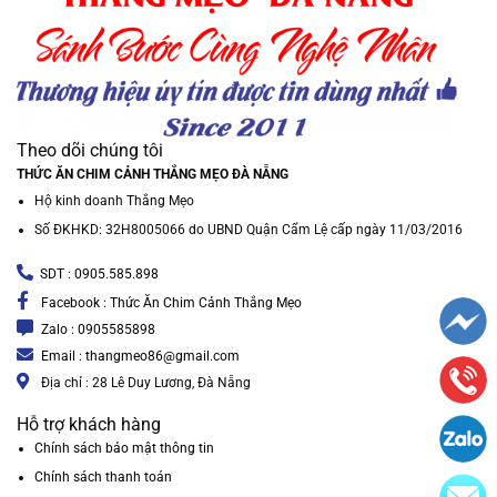
Theo dõi chúng tôi
THỨC ĂN CHIM CẢNH THẮNG MẸO ĐÀ NẴNG
Hộ kinh doanh Thắng Mẹo
Số ĐKHKD: 32H8005066 do UBND Quận Cẩm Lệ cấp ngày 11/03/2016
SDT : 0905.585.898
Facebook : Thức Ăn Chim Cảnh Thắng Mẹo
Zalo : 0905585898
Email : thangmeo86@gmail.com
Địa chỉ : 28 Lê Duy Lương, Đà Nẵng
Hỗ trợ khách hàng
Chính sách bảo mật thông tin
Chính sách thanh toán