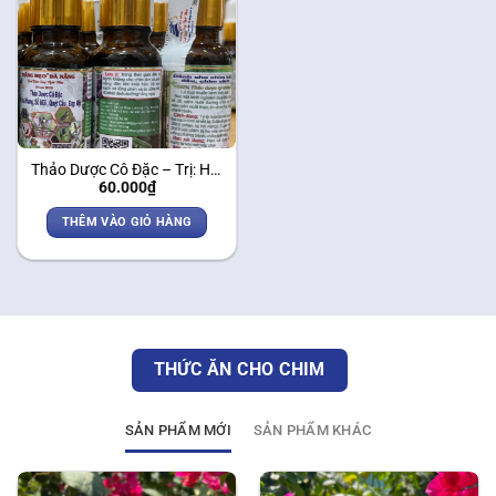
Thảo Dược Cô Đặc – Trị: Ho,
60.000
₫
Khang, Sổ Mũi, Quẹt Cầu,
Đạp Mặt
THÊM VÀO GIỎ HÀNG
THỨC ĂN CHO CHIM
SẢN PHẨM MỚI
SẢN PHẨM KHÁC