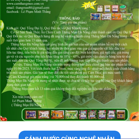
SÁNH BƯỚC CÙNG NGHỆ NHÂN