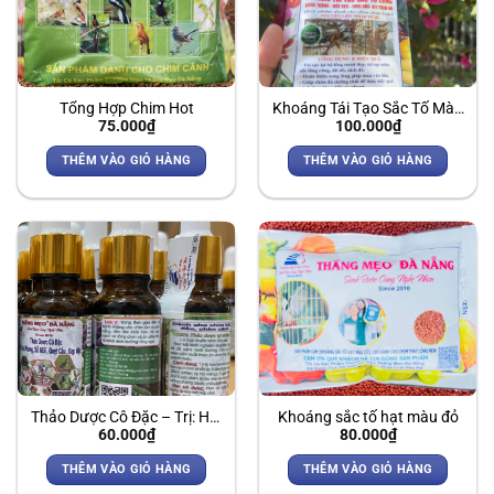
Tổng Hợp Chim Hot
Khoáng Tái Tạo Sắc Tố Màu
75.000
₫
100.000
₫
Lông
THÊM VÀO GIỎ HÀNG
THÊM VÀO GIỎ HÀNG
Thảo Dược Cô Đặc – Trị: Ho,
Khoáng sắc tố hạt màu đỏ
60.000
₫
80.000
₫
Khang, Sổ Mũi, Quẹt Cầu,
Đạp Mặt
THÊM VÀO GIỎ HÀNG
THÊM VÀO GIỎ HÀNG