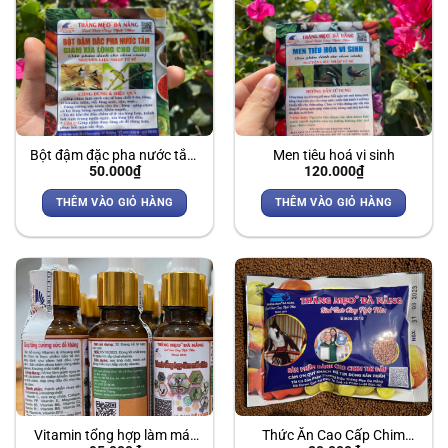
Bột đậm đặc pha nước tắm
Men tiêu hoá vi sinh
50.000
₫
120.000
₫
giảm xỉa lông cho chim
THÊM VÀO GIỎ HÀNG
THÊM VÀO GIỎ HÀNG
Vitamin tổng hợp làm mát
Thức Ăn Cao Cấp Chim