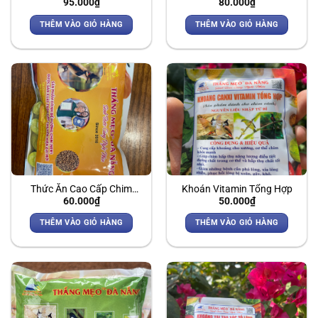
95.000
₫
80.000
₫
chim
Chào Mào – Cám Thi Đấu
THÊM VÀO GIỎ HÀNG
THÊM VÀO GIỎ HÀNG
Thức Ăn Cao Cấp Chim
Khoán Vitamin Tổng Hợp
60.000
₫
50.000
₫
Chào Mào – Cám Dưỡng
THÊM VÀO GIỎ HÀNG
THÊM VÀO GIỎ HÀNG