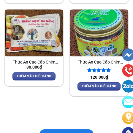
Thức Ăn Cao Cấp Chim
Thức Ăn Cao Cấp Chim
80.000
₫
Chào Mào – Cám Khoáng
Chào Mào – Cám Nhân Sâm
Dinh Dưỡng Cao
THÊM VÀO GIỎ HÀNG
Được xếp
120.000
₫
hạng
5.00
5 sao
THÊM VÀO GIỎ HÀNG