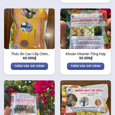
Thức Ăn Cao Cấp Chim
Khoán Vitamin Tổng Hợp
60.000
₫
50.000
₫
Chào Mào – Cám Dưỡng
THÊM VÀO GIỎ HÀNG
THÊM VÀO GIỎ HÀNG