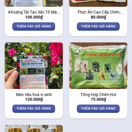
Khoáng Tái Tạo Sắc Tố Màu
Thức Ăn Cao Cấp Chim
100.000
₫
80.000
₫
Lông
Chào Mào – Cám Khoáng
THÊM VÀO GIỎ HÀNG
THÊM VÀO GIỎ HÀNG
Men tiêu hoá vi sinh
Tổng Hợp Chim Hot
120.000
₫
75.000
₫
THÊM VÀO GIỎ HÀNG
THÊM VÀO GIỎ HÀNG