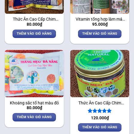
Thức Ăn Cao Cấp Chim
Vitamin tổng hợp làm mát
80.000
₫
95.000
₫
Chào Mào – Cám Thi Đấu
chim
THÊM VÀO GIỎ HÀNG
THÊM VÀO GIỎ HÀNG
Khoáng sắc tố hạt màu đỏ
Thức Ăn Cao Cấp Chim
80.000
₫
Chào Mào – Cám Nhân Sâm
Dinh Dưỡng Cao
THÊM VÀO GIỎ HÀNG
Được xếp
120.000
₫
hạng
5.00
5 sao
THÊM VÀO GIỎ HÀNG