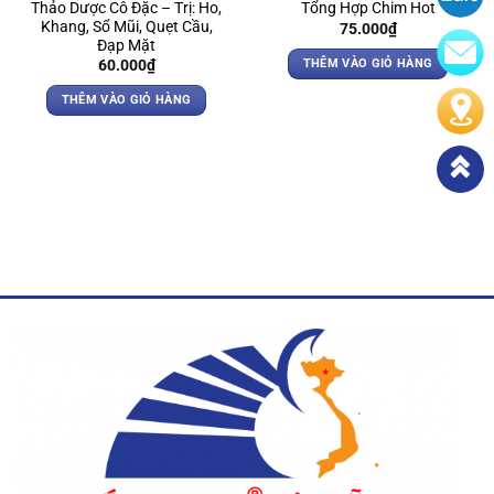
Thảo Dược Cô Đặc – Trị: Ho,
Tổng Hợp Chim Hot
Khang, Sổ Mũi, Quẹt Cầu,
75.000
₫
Đạp Mặt
THÊM VÀO GIỎ HÀNG
60.000
₫
THÊM VÀO GIỎ HÀNG