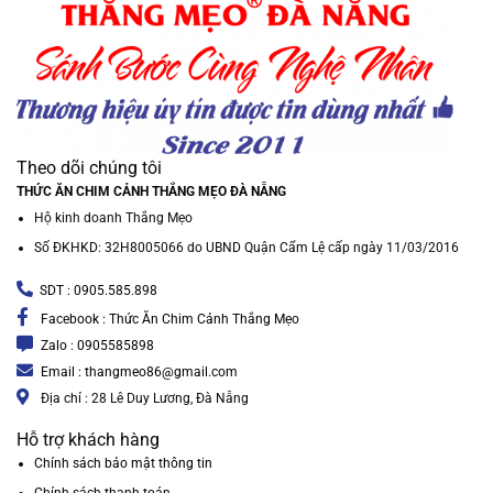
Theo dõi chúng tôi
THỨC ĂN CHIM CẢNH THẮNG MẸO ĐÀ NẴNG
Hộ kinh doanh Thắng Mẹo
Số ĐKHKD: 32H8005066 do UBND Quận Cẩm Lệ cấp ngày 11/03/2016
SDT : 0905.585.898
Facebook : Thức Ăn Chim Cảnh Thắng Mẹo
Zalo : 0905585898
Email : thangmeo86@gmail.com
Địa chỉ : 28 Lê Duy Lương, Đà Nẵng
Hỗ trợ khách hàng
Chính sách bảo mật thông tin
Chính sách thanh toán