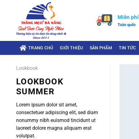
Miễn phí
Toàn quốc
TRANG CHỦ
GIỚI THIỆU
SẢN PHẨM
TIN TỨC
Lookbook
LOOKBOOK
SUMMER
Lorem ipsum dolor sit amet,
consectetuer adipiscing elit, sed diam
nonummy nibh euismod tincidunt ut
laoreet dolore magna aliquam erat
volutpat.